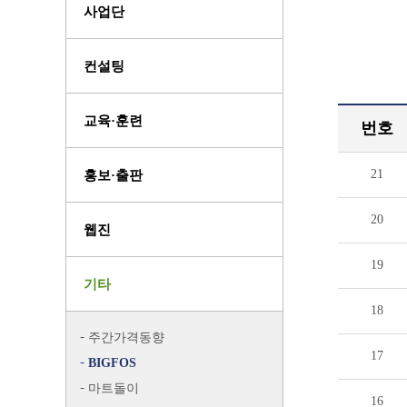
사업단
컨설팅
교육·훈련
번호
21
홍보·출판
20
웹진
19
기타
18
주간가격동향
17
BIGFOS
마트돌이
16