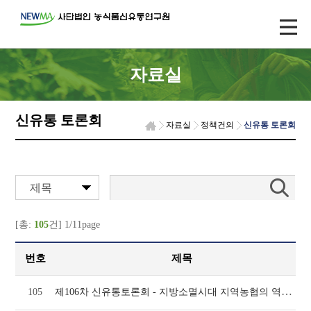
자료실
신유통 토론회
자료실
정책건의
신유통 토론회
제목
[총:
105
건] 1/11page
번호
제목
제106차 신유통토론회 - 지방소멸시대 지역농협의 역할과 과제
105