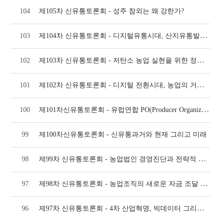
104
제105차 신유통토론회 - 성주 참외는 왜 강한가?
제104차 신유통토론회 - 디지털유통시대, 산지유통발전 및 전문인력 양성방안
103
제103차 신유통토론회 - 저탄소 농업 실현을 위한 정책토론회
102
제102차 신유통토론회 - 디지털 전환시대, 농업의 거대한 변화
101
제101차신유통토론회 - 유럽연합 PO(Producer Organization)제도와 국내
100
99
제100차신유통토론회 - 신유통과거와 현재 그리고 미래
제99차 신유통토론회 - 농업법인 경영진단과 전략적 사고
98
제98차 신유통토론회 - 농업조직의 새로운 자금 조달 방안
97
제97차 신유통토론회 - 4차 산업혁명, 빅데이터 그리고 농식품유통
96