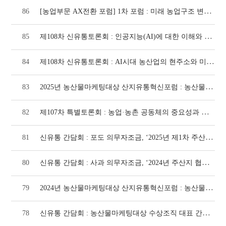
[농업부문 AX전환 포럼] 1차 포럼 : 미래 농업구조 변화에 대응한 농업부문 AX전환 대
86
제108차 신유통토론회 : 인공지능(AI)에 대한 이해와 농업에 특화된 AI 도입에 따른
85
제108차 신유통토론회 : AI시대 농산업의 현주소와 미래 대응방안 - 주제발표(1068
84
2025년 농산물마케팅대상 산지유통혁신포럼 : 농산물 유통구조 개선방안(1066호)
83
제107차 특별토론회 : 농업·농촌 공동체의 중요성과 역할(평창상생농업포럼 만찬세미나)(1
82
신유통 간담회 : 포도 의무자조금, ‘2025년 제1차 주산지 협의회’ 개최(1036호)
81
신유통 간담회 : 사과 의무자조금, ‘2024년 주산지 협의회’ 개최(1018호)
80
2024년 농산물마케팅대상 산지유통혁신포럼 : 농산물 디지털 유통의 Key, 농수산물 온라
79
신유통 간담회 : 농산물마케팅대상 수상조직 대표 간담회 가져(1004호)
78