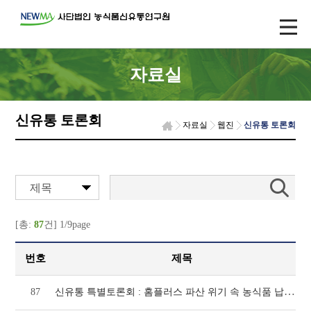
자료실
신유통 토론회
자료실
웹진
신유통 토론회
제목
[총:
87
건] 1/9page
번호
제목
신유통 특별토론회 : 홈플러스 파산 위기 속 농식품 납품업체 보호제도 개선 방안 토론회(1
87