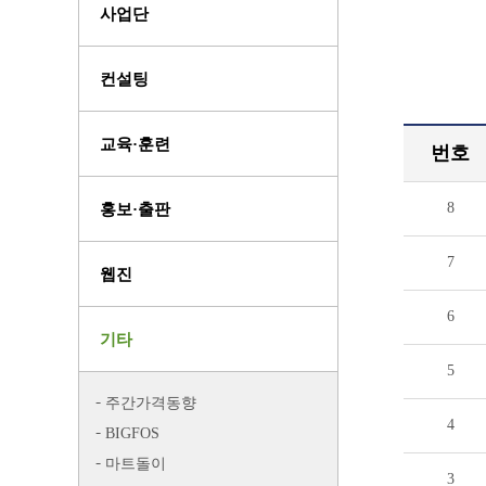
사업단
컨설팅
교육·훈련
번호
8
홍보·출판
7
웹진
6
기타
5
주간가격동향
4
BIGFOS
마트돌이
3