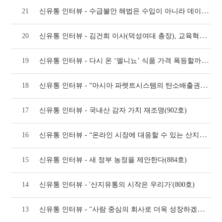
신유통 인터뷰 - 수급불안 해법은 수입이 아니라 데이터와 시장원리(1075호)
21
신유통 인터뷰 - 김건희 이사(덕성여대 총장), 교육혁신·국제화 이끌어(1042호)
20
신유통 인터뷰 - 다시 온 ‘엘니뇨’ 식품 가격 폭등할까?(957호)
19
신유통 인터뷰 - “아시아 파렛트시스템의 탄소배출권을 확보하겠다”(910호)
18
17
신유통 인터뷰 - 국내산 감자 가치 재조명(902호)
신유통 인터뷰 - “온라인 시장에 대응할 수 있는 산지유통조직을 육성해야”(888호)
16
15
신유통 인터뷰 - 새 정부 농정을 제안한다(884호)
14
신유통 인터뷰 - '산지유통의 시작은 우리가'(800호)
신유통 인터뷰 - "사람 중심의 회사로 더욱 성장하겠습니다"(798호)
13