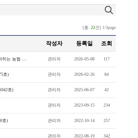
[총:
22
건] 1/3page
작성자
등록일
조회
신유통 인터뷰 - 대한민국 농협의 진짜 역사를 듣다 : 원철희 이사장이 밝히는 농협 경제비
관리자
2026-05-08
117
5호)
관리자
2026-02-26
84
042호)
관리자
2025-06-07
42
관리자
2023-09-15
234
0호)
관리자
2022-10-14
257
관리자
2022-08-19
342