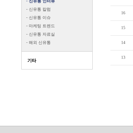
신유통 인터뷰
신유통 칼럼
16
신유통 이슈
마케팅 트렌드
15
신유통 자료실
해외 신유통
14
13
기타