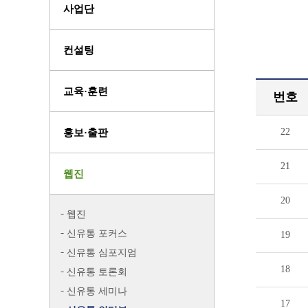
사업단
컨설팅
교육·훈련
번호
22
홍보·출판
21
웹진
20
웹진
신유통 포커스
19
신유통 심포지엄
18
신유통 토론회
신유통 세미나
17