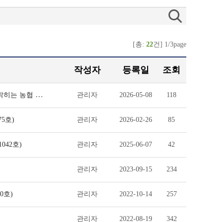
[총:
22
건] 1/3page
작성자
등록일
조회
신유통 인터뷰 - 대한민국 농협의 진짜 역사를 듣다 : 원철희 이사장이 밝히는 농협 경제비
관리자
2026-05-08
118
5호)
관리자
2026-02-26
85
042호)
관리자
2025-06-07
42
관리자
2023-09-15
234
0호)
관리자
2022-10-14
257
관리자
2022-08-19
342