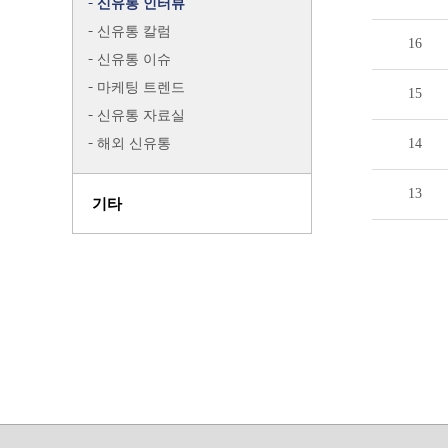
신유통 인터뷰
신유통 칼럼
16
신유통 이슈
마케팅 트렌드
15
신유통 자료실
해외 신유통
14
13
기타