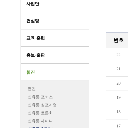
사업단
컨설팅
교육·훈련
번호
22
홍보·출판
21
웹진
20
웹진
신유통 포커스
19
신유통 심포지엄
18
신유통 토론회
신유통 세미나
17