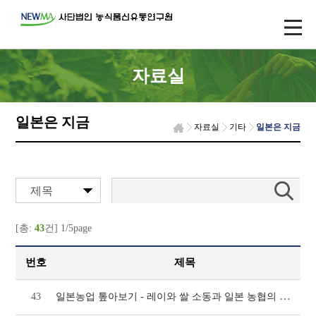
자료실
일본은 지금
자료실
기타
일본은 지금
제목
[총:
43
건] 1/5page
번호
제목
일본농업 톺아보기 - 레이와 쌀 소동과 일본 농협의 쌀사업(1095호)
43