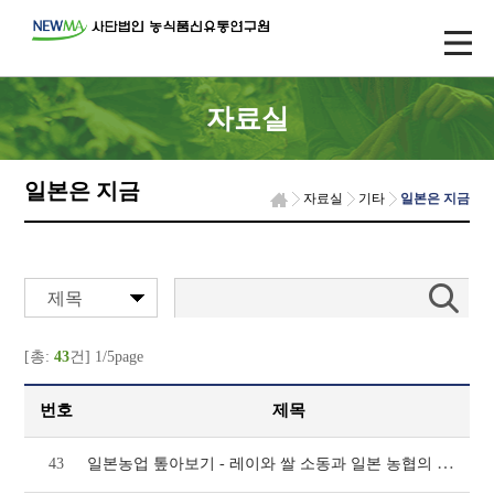
자료실
일본은 지금
자료실
기타
일본은 지금
제목
[총:
43
건] 1/5page
번호
제목
일본농업 톺아보기 - 레이와 쌀 소동과 일본 농협의 쌀사업(1095호)
43