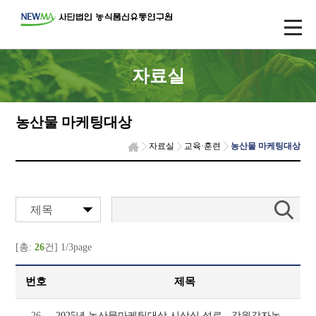
자료실
농산물 마케팅대상
자료실
교육·훈련
농산물 마케팅대상
제목
[총:
26
건] 1/3page
번호
제목
2025년 농산물마케팅대상 시상식 성료 - 강원감자농협조합공동사업법인, 일광영농조합법인,
26