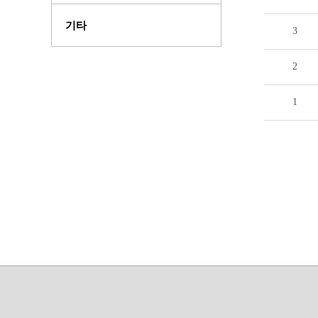
기타
3
2
1