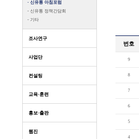
신유통 아침포럼
신유통 정책간담회
기타
조사연구
번호
사업단
9
8
컨설팅
7
교육·훈련
6
홍보·출판
5
웹진
4