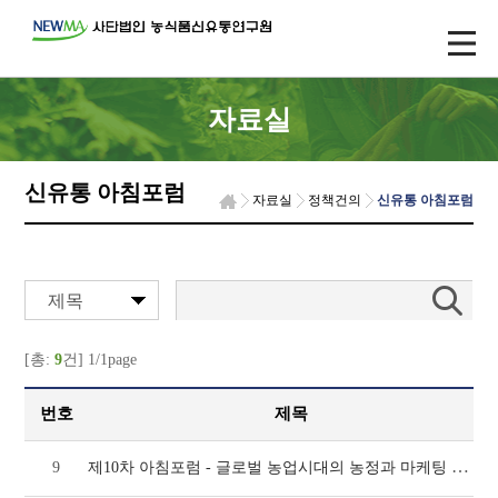
자료실
신유통 아침포럼
자료실
정책건의
신유통 아침포럼
제목
[총:
9
건] 1/1page
번호
제목
제10차 아침포럼 - 글로벌 농업시대의 농정과 마케팅 전략
9