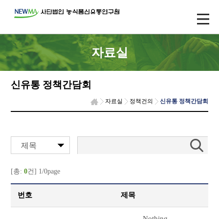
자료실
신유통 정책간담회
자료실
정책건의
신유통 정책간담회
제목
[총:
0
건] 1/0page
번호
제목
Nothing