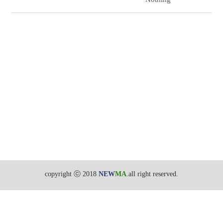
copyright ⓒ 2018
NEW
MA
.all right reserved.