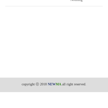
copyright ⓒ 2018
NEW
MA
.all right reserved.