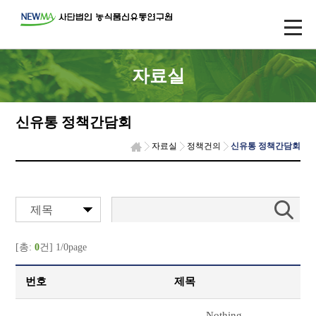
자료실
신유통 정책간담회
자료실
정책건의
신유통 정책간담회
제목
[총:
0
건] 1/0page
번호
제목
Nothing