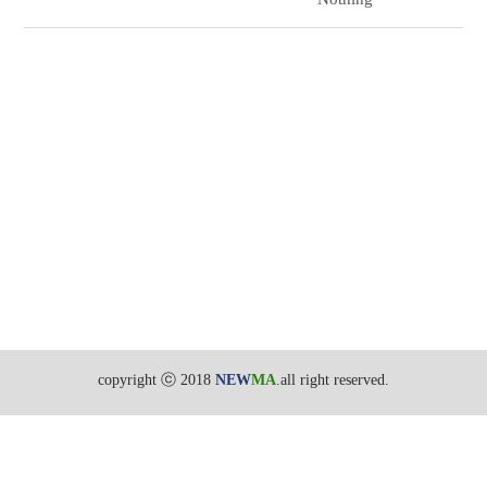
copyright ⓒ 2018
NEW
MA
.all right reserved.