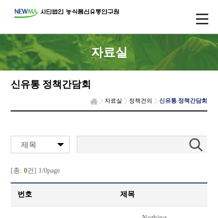
자료실
신유통 정책간담회
자료실
정책건의
신유통 정책간담회
제목
[총:
0
건] 1/0page
번호
제목
Nothing