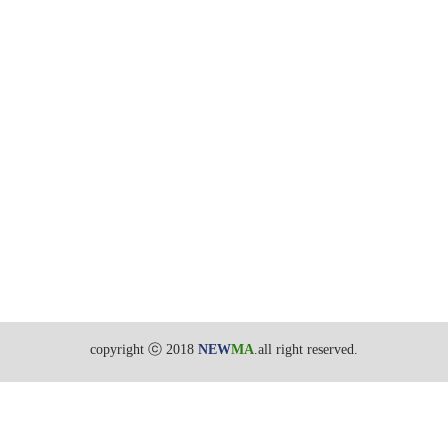
copyright ⓒ 2018
NEW
MA
.all right reserved.