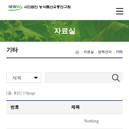
자료실
기타
자료실
정책건의
기타
제목
[총:
0
건] 1/0page
번호
제목
Nothing