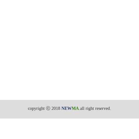
copyright ⓒ 2018
NEW
MA
.all right reserved.