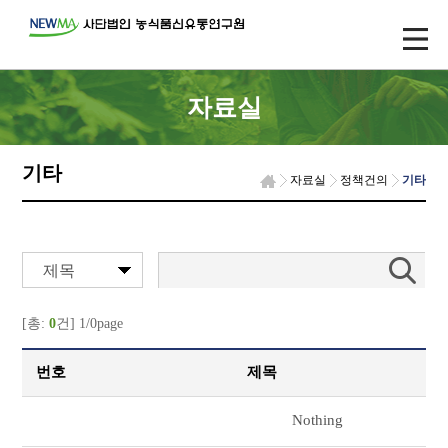
자료실
기타
자료실
정책건의
기타
제목
[총:
0
건] 1/0page
번호
제목
Nothing