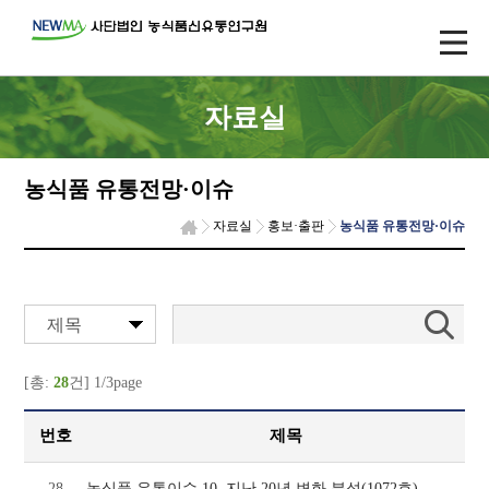
자료실
농식품 유통전망·이슈
자료실
홍보·출판
농식품 유통전망·이슈
제목
[총:
28
건] 1/3page
번호
제목
28
농식품 유통이슈 10, 지난 20년 변화 분석(1072호)