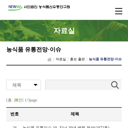
자료실
농식품 유통전망·이슈
자료실
홍보·출판
농식품 유통전망·이슈
제목
[총:
28
건] 1/3page
번호
제목
28
농식품 유통이슈 10, 지난 20년 변화 분석(1072호)