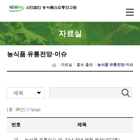
자료실
농식품 유통전망·이슈
자료실
홍보·출판
농식품 유통전망·이슈
제목
[총:
28
건] 1/3page
번호
제목
28
농식품 유통이슈 10, 지난 20년 변화 분석(1072호)