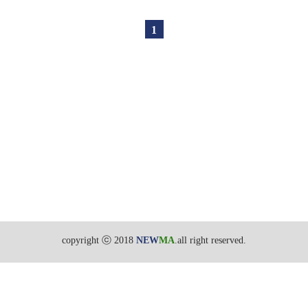
1
copyright ⓒ 2018
NEW
MA
.all right reserved.