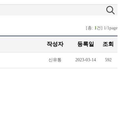
[총:
1
건] 1/1page
작성자
등록일
조회
신유통
2023-03-14
592