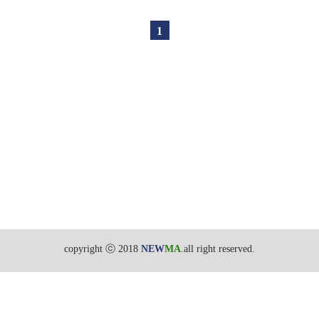
1
copyright ⓒ 2018
NEW
MA
.all right reserved.