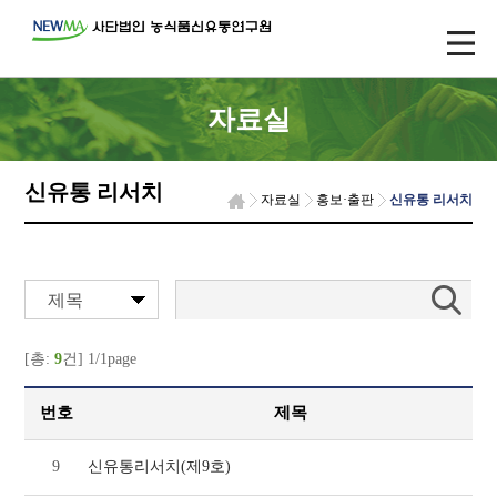
자료실
신유통 리서치
자료실
홍보·출판
신유통 리서치
제목
[총:
9
건] 1/1page
번호
제목
9
신유통리서치(제9호)