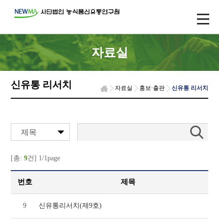
자료실
신유통 리서치
자료실
홍보·출판
신유통 리서치
제목
[총:
9
건] 1/1page
번호
제목
9
신유통리서치(제9호)