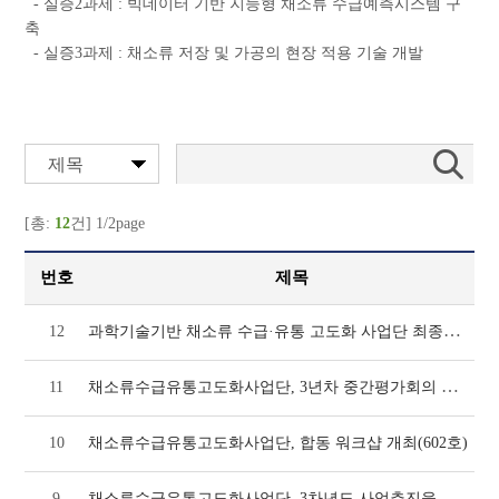
- 실증2과제 : 빅데이터 기반 지능형 채소류 수급예측시스템 구
축
- 실증3과제 : 채소류 저장 및 가공의 현장 적용 기술 개발
제목
[총:
12
건] 1/2page
번호
제목
과학기술기반 채소류 수급·유통 고도화 사업단 최종보고서
12
채소류수급유통고도화사업단, 3년차 중간평가회의 개최(621호)
11
10
채소류수급유통고도화사업단, 합동 워크샵 개최(602호)
채소류수급유통고도화사업단, 3차년도 사업추진을 위한 정책협의회 개최(591호)
9