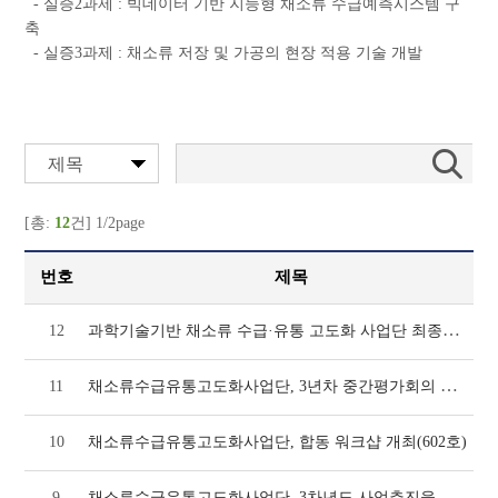
- 실증2과제 : 빅데이터 기반 지능형 채소류 수급예측시스템 구
축
- 실증3과제 : 채소류 저장 및 가공의 현장 적용 기술 개발
제목
[총:
12
건] 1/2page
번호
제목
과학기술기반 채소류 수급·유통 고도화 사업단 최종보고서
12
채소류수급유통고도화사업단, 3년차 중간평가회의 개최(621호)
11
10
채소류수급유통고도화사업단, 합동 워크샵 개최(602호)
채소류수급유통고도화사업단, 3차년도 사업추진을 위한 정책협의회 개최(591호)
9