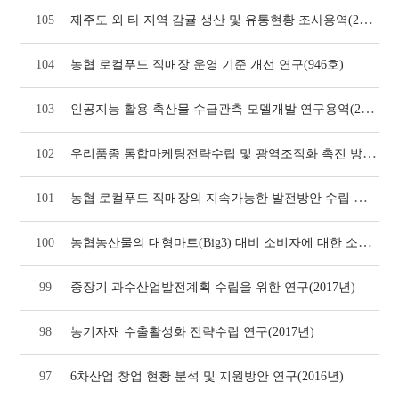
제주도 외 타 지역 감귤 생산 및 유통현황 조사용역(2022년)
105
104
농협 로컬푸드 직매장 운영 기준 개선 연구(946호)
인공지능 활용 축산물 수급관측 모델개발 연구용역(2022년)
103
우리품종 통합마케팅전략수립 및 광역조직화 촉진 방안 도출(2018년)
102
농협 로컬푸드 직매장의 지속가능한 발전방안 수립 연구(2018년)
101
농협농산물의 대형마트(Big3) 대비 소비자에 대한 소구력 비교 및 보완발전 방향(2016
100
99
중장기 과수산업발전계획 수립을 위한 연구(2017년)
98
농기자재 수출활성화 전략수립 연구(2017년)
97
6차산업 창업 현황 분석 및 지원방안 연구(2016년)