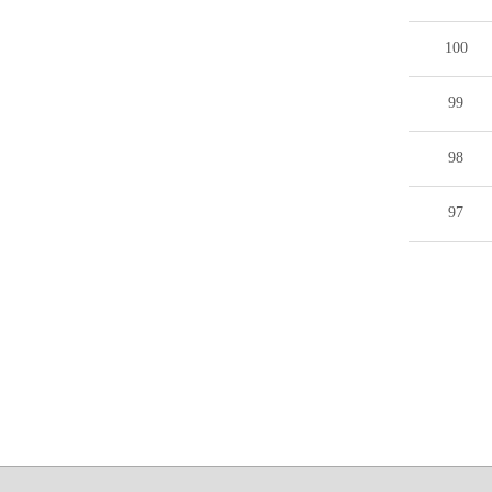
100
99
98
97