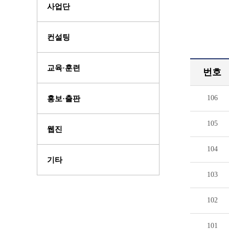
사업단
컨설팅
교육·훈련
번호
106
홍보·출판
105
웹진
104
기타
103
102
101