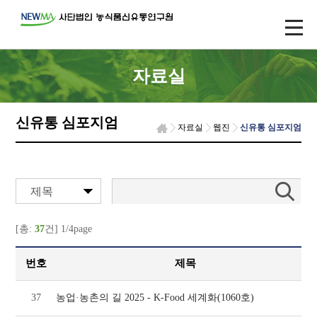
자료실
신유통 심포지엄
자료실
웹진
신유통 심포지엄
제목
[총:
37
건] 1/4page
번호
제목
37
농업·농촌의 길 2025 - K-Food 세계화(1060호)