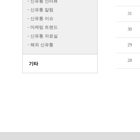
신유통 인터뷰
신유통 칼럼
31
신유통 이슈
마케팅 트렌드
30
신유통 자료실
해외 신유통
29
28
기타