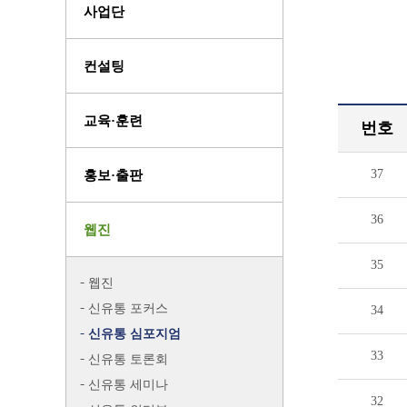
사업단
컨설팅
교육·훈련
번호
37
홍보·출판
36
웹진
35
웹진
신유통 포커스
34
신유통 심포지엄
33
신유통 토론회
신유통 세미나
32