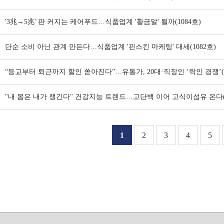
'3兆→5兆' 판 커지는 케어푸드…식품업계 '황금알' 될까(1084호)
단순 소비 아닌 관계 만든다…식품업계 '핀스킨 마케팅' 대세(1082호)
“등교부터 퇴근까지 할인 쏟아진다”…유통가, 20대·직장인 ‘락인 경쟁’(1
"내 몸은 내가 챙긴다" 건강지능 트렌드…고단백 이어 고식이섬유 온다(1
1
2
3
4
5