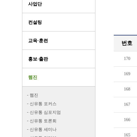
사업단
컨설팅
교육·훈련
번호
170
홍보·출판
169
웹진
168
웹진
신유통 포커스
167
신유통 심포지엄
166
신유통 토론회
신유통 세미나
165