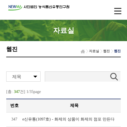
자료실
웹진
자료실
웹진
웹진
제목
[총:
347
건] 1/35page
번호
제목
347
e신유통(1097호) - 화제의 상품이 화제의 점포 만든다