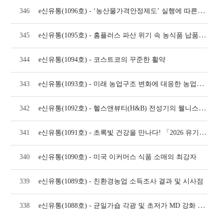
e신유통(1096호) - ‘농산물가격안정제도’ 실행에 따른 이슈 검토
346
e신유통(1095호) - 홈플러스 파산 위기 속 농식품 납품업체 보호제도 개선 방안
345
344
e신유통(1094호) - 코스트코의 꾸준한 활약
e신유통(1093호) - 미래 농업구조 변화에 대응한 농업부문 AX전환 대응 방안
343
e신유통(1092호) - 헬스앤뷰티(H&B) 전성기의 웰니스 유통 트렌드
342
e신유통(1091호) - 초록빛 건강을 만나다! 「2026 유기농데이」 현장 속으로
341
340
e신유통(1090호) - 미국 이커머스 식품 소매의 최강자
339
e신유통(1089호) - 친환경농업 소득조사 결과 및 시사점
e신유통(1088호) - 균일가숍 각광 및 초저가 MD 강화 트렌드
338