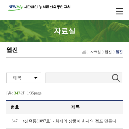
자료실
웹진
자료실
웹진
웹진
제목
[총:
347
건] 1/35page
번호
제목
347
e신유통(1097호) - 화제의 상품이 화제의 점포 만든다