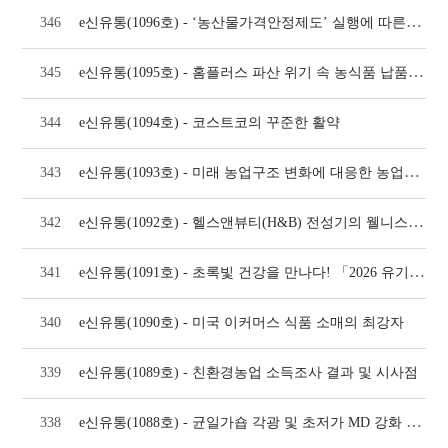
e신유통(1096호) - ‘농산물가격안정제도’ 실행에 따른 이슈 검토
346
e신유통(1095호) - 홈플러스 파산 위기 속 농식품 납품업체 보호제도 개선 방안
345
344
e신유통(1094호) - 코스트코의 꾸준한 활약
e신유통(1093호) - 미래 농업구조 변화에 대응한 농업부문 AX전환 대응 방안
343
e신유통(1092호) - 헬스앤뷰티(H&B) 전성기의 웰니스 유통 트렌드
342
e신유통(1091호) - 초록빛 건강을 만나다! 「2026 유기농데이」 현장 속으로
341
340
e신유통(1090호) - 미국 이커머스 식품 소매의 최강자
339
e신유통(1089호) - 친환경농업 소득조사 결과 및 시사점
e신유통(1088호) - 균일가숍 각광 및 초저가 MD 강화 트렌드
338