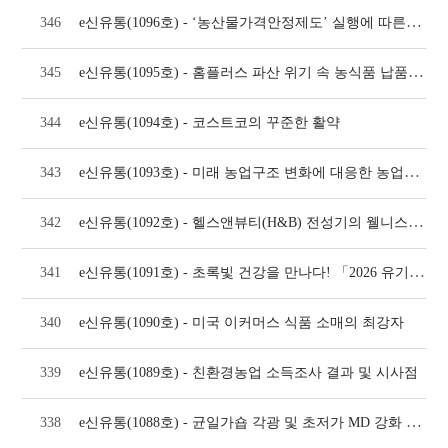
e신유통(1096호) - ‘농산물가격안정제도’ 실행에 따른 이슈 검토
346
e신유통(1095호) - 홈플러스 파산 위기 속 농식품 납품업체 보호제도 개선 방안
345
344
e신유통(1094호) - 코스트코의 꾸준한 활약
e신유통(1093호) - 미래 농업구조 변화에 대응한 농업부문 AX전환 대응 방안
343
e신유통(1092호) - 헬스앤뷰티(H&B) 전성기의 웰니스 유통 트렌드
342
e신유통(1091호) - 초록빛 건강을 만나다! 「2026 유기농데이」 현장 속으로
341
340
e신유통(1090호) - 미국 이커머스 식품 소매의 최강자
339
e신유통(1089호) - 친환경농업 소득조사 결과 및 시사점
e신유통(1088호) - 균일가숍 각광 및 초저가 MD 강화 트렌드
338