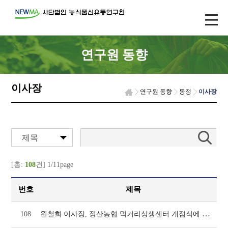
연구원 동향
이사장
연구원 동향
동정
이사장
제목
[총:
108
건] 1/11page
번호
제목
원철희 이사장, 정산농협 먹거리상생센터 개점식에 참석(1046호)
108