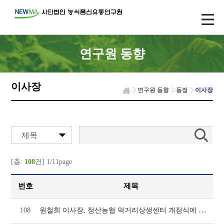
연구원 동향
이사장
연구원 동향
동정
이사장
제목
[총:
108
건] 1/11page
번호
제목
원철희 이사장, 정산농협 먹거리상생센터 개점식에 참석(1046호)
108