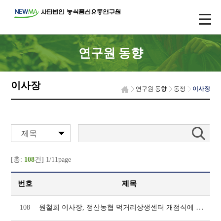
연구원 동향
이사장
연구원 동향
동정
이사장
제목
[총:
108
건] 1/11page
번호
제목
원철희 이사장, 정산농협 먹거리상생센터 개점식에 참석(1046호)
108