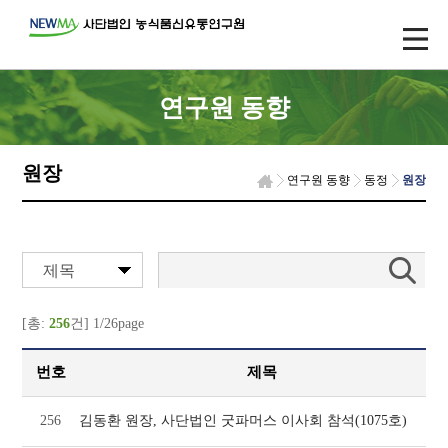
연구원 동향
원장
연구원 동향
동정
원장
제목
[총:
256
건] 1/26page
번호
제목
256
김동환 원장, 사단법인 굿파머스 이사회 참석(1075호)