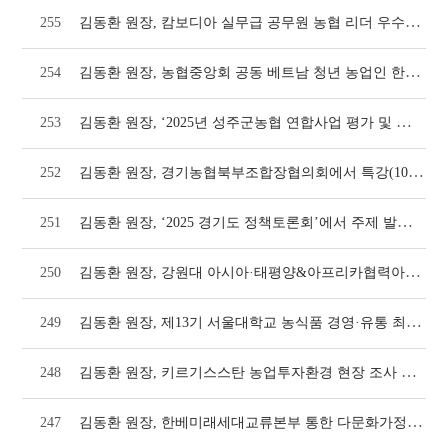
김동환 원장, 캄보디아 실무급 공무원 농협 리더 우수농가 대상 초청연수에서 강의(1062호
255
김동환 원장, 농협중앙회 공동 베트남 청년 농업인 한국 선진농업 연수 2기 진행(1062호
254
김동환 원장, ‘2025년 성주군농협 연합사업 평가 및 워크숍’에서 특강(1058호)
253
김동환 원장, 경기농협북부조합장협의회에서 특강(1058호)
252
김동환 원장, ‘2025 경기도 정책토론회’에서 주제 발표(1056호)
251
김동환 원장, 강원대 아시아·태평양&아프리카협력아카데미에서 강의(1054호)
250
김동환 원장, 제13기 서울대학교 농식품 경영·유통 최고위과정 해외현장교육 인솔(1052호
249
김동환 원장, 키르기스스탄 농업투자환경 현장 조사 다녀와(1050호)
248
김동환 원장, 한베미래세대교류본부 통한 다문화가정 정착 지원 교육 실시(1046호)
247