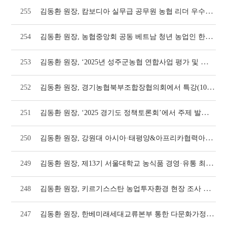
김동환 원장, 캄보디아 실무급 공무원 농협 리더 우수농가 대상 초청연수에서 강의(1062호
255
김동환 원장, 농협중앙회 공동 베트남 청년 농업인 한국 선진농업 연수 2기 진행(1062호
254
김동환 원장, ‘2025년 성주군농협 연합사업 평가 및 워크숍’에서 특강(1058호)
253
김동환 원장, 경기농협북부조합장협의회에서 특강(1058호)
252
김동환 원장, ‘2025 경기도 정책토론회’에서 주제 발표(1056호)
251
김동환 원장, 강원대 아시아·태평양&아프리카협력아카데미에서 강의(1054호)
250
김동환 원장, 제13기 서울대학교 농식품 경영·유통 최고위과정 해외현장교육 인솔(1052호
249
김동환 원장, 키르기스스탄 농업투자환경 현장 조사 다녀와(1050호)
248
김동환 원장, 한베미래세대교류본부 통한 다문화가정 정착 지원 교육 실시(1046호)
247