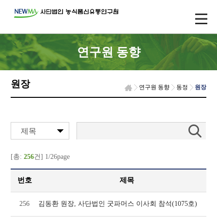
연구원 동향
원장
연구원 동향
동정
원장
제목
[총:
256
건] 1/26page
번호
제목
256
김동환 원장, 사단법인 굿파머스 이사회 참석(1075호)