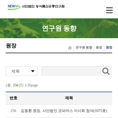
연구원 동향
원장
연구원 동향
동정
원장
제목
[총:
256
건] 1/26page
번호
제목
256
김동환 원장, 사단법인 굿파머스 이사회 참석(1075호)