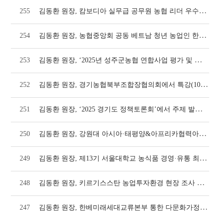
김동환 원장, 캄보디아 실무급 공무원 농협 리더 우수농가 대상 초청연수에서 강의(1062호
255
김동환 원장, 농협중앙회 공동 베트남 청년 농업인 한국 선진농업 연수 2기 진행(1062호
254
김동환 원장, ‘2025년 성주군농협 연합사업 평가 및 워크숍’에서 특강(1058호)
253
김동환 원장, 경기농협북부조합장협의회에서 특강(1058호)
252
김동환 원장, ‘2025 경기도 정책토론회’에서 주제 발표(1056호)
251
김동환 원장, 강원대 아시아·태평양&아프리카협력아카데미에서 강의(1054호)
250
김동환 원장, 제13기 서울대학교 농식품 경영·유통 최고위과정 해외현장교육 인솔(1052호
249
김동환 원장, 키르기스스탄 농업투자환경 현장 조사 다녀와(1050호)
248
김동환 원장, 한베미래세대교류본부 통한 다문화가정 정착 지원 교육 실시(1046호)
247