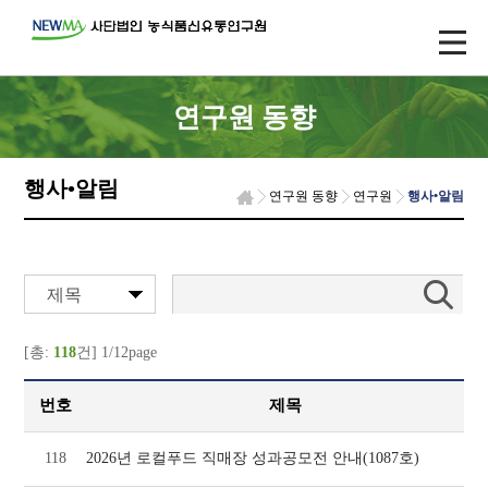
연구원 동향
행사•알림
연구원 동향
연구원
행사•알림
제목
[총:
118
건] 1/12page
번호
제목
118
2026년 로컬푸드 직매장 성과공모전 안내(1087호)