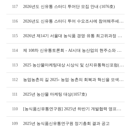
117
2026년도 신유통 스터디 투어단 모집 안내 (1076호)
2026년도 신유통 스터디 투어 수요조사에 참여해주세요!(1074호)
116
2026년 제14기 서울대 농식품 경영·유통 최고위과정 모집 안내(1073호)
115
제 108차 신유통토론회 - AI시대 농산업의 현주소와 미래 대응방안(1064호)
114
2025 농산물마케팅대상 시상식 및 산지유통혁신포럼(1064호)
113
농업농촌의 길 2025- 농업·농촌의 회복과 혁신을 모색하자(1058호)
112
111
2025년 농산물 마케팅 대상(1057호)
[농식품신유통연구원] 2025년 하반기 개발협력 영프로페셔널(YP) 모집
110
109
2025년 농식품신유통연구원 정기총회 결과 공고