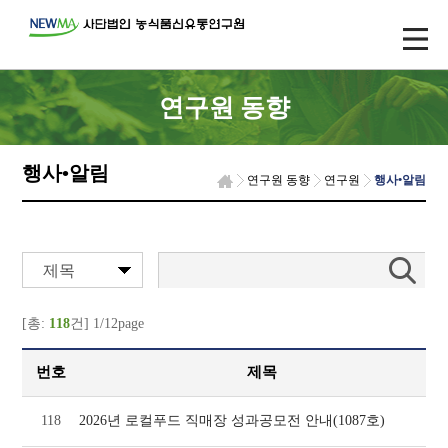
연구원 동향
행사•알림
연구원 동향
연구원
행사•알림
제목
[총:
118
건] 1/12page
번호
제목
118
2026년 로컬푸드 직매장 성과공모전 안내(1087호)