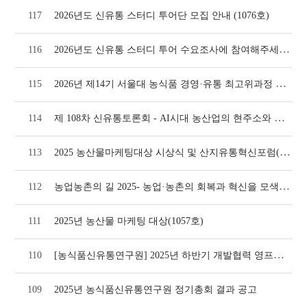
117
2026년도 신유통 스터디 투어단 모집 안내 (1076호)
2026년도 신유통 스터디 투어 수요조사에 참여해주세요!(1074호)
116
2026년 제14기 서울대 농식품 경영·유통 최고위과정 모집 안내(1073호)
115
제 108차 신유통토론회 - AI시대 농산업의 현주소와 미래 대응방안(1064호)
114
2025 농산물마케팅대상 시상식 및 산지유통혁신포럼(1064호)
113
농업농촌의 길 2025- 농업·농촌의 회복과 혁신을 모색하자(1058호)
112
111
2025년 농산물 마케팅 대상(1057호)
[농식품신유통연구원] 2025년 하반기 개발협력 영프로페셔널(YP) 모집
110
109
2025년 농식품신유통연구원 정기총회 결과 공고