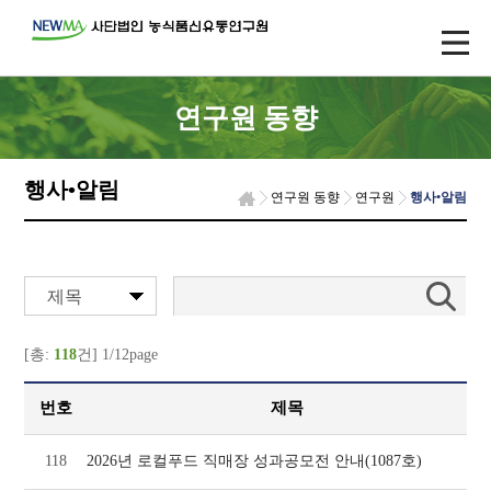
연구원 동향
행사•알림
연구원 동향
연구원
행사•알림
제목
[총:
118
건] 1/12page
번호
제목
118
2026년 로컬푸드 직매장 성과공모전 안내(1087호)