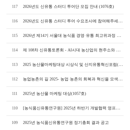
117
2026년도 신유통 스터디 투어단 모집 안내 (1076호)
2026년도 신유통 스터디 투어 수요조사에 참여해주세요!(1074호)
116
2026년 제14기 서울대 농식품 경영·유통 최고위과정 모집 안내(1073호)
115
제 108차 신유통토론회 - AI시대 농산업의 현주소와 미래 대응방안(1064호)
114
2025 농산물마케팅대상 시상식 및 산지유통혁신포럼(1064호)
113
농업농촌의 길 2025- 농업·농촌의 회복과 혁신을 모색하자(1058호)
112
111
2025년 농산물 마케팅 대상(1057호)
[농식품신유통연구원] 2025년 하반기 개발협력 영프로페셔널(YP) 모집
110
109
2025년 농식품신유통연구원 정기총회 결과 공고