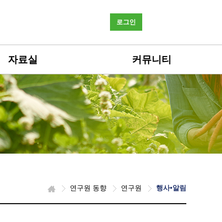
로그인
자료실
커뮤니티
연구원 동향
연구원
행사•알림