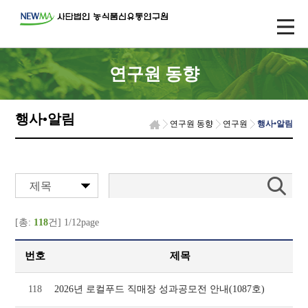
연구원 동향
행사•알림
연구원 동향
연구원
행사•알림
제목
[총:
118
건] 1/12page
번호
제목
118
2026년 로컬푸드 직매장 성과공모전 안내(1087호)