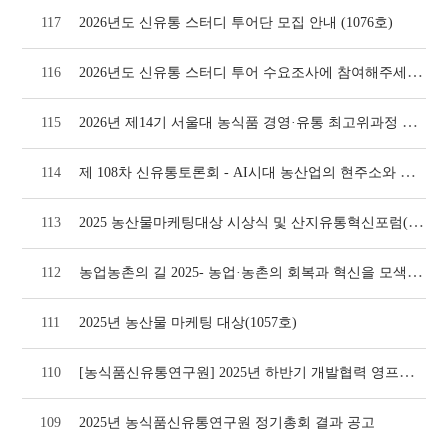
117
2026년도 신유통 스터디 투어단 모집 안내 (1076호)
2026년도 신유통 스터디 투어 수요조사에 참여해주세요!(1074호)
116
2026년 제14기 서울대 농식품 경영·유통 최고위과정 모집 안내(1073호)
115
제 108차 신유통토론회 - AI시대 농산업의 현주소와 미래 대응방안(1064호)
114
2025 농산물마케팅대상 시상식 및 산지유통혁신포럼(1064호)
113
농업농촌의 길 2025- 농업·농촌의 회복과 혁신을 모색하자(1058호)
112
111
2025년 농산물 마케팅 대상(1057호)
[농식품신유통연구원] 2025년 하반기 개발협력 영프로페셔널(YP) 모집
110
109
2025년 농식품신유통연구원 정기총회 결과 공고