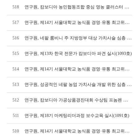
연구원, 캄보디아 농민협동조합 중심 영농 클러스터 조성 위해 넷하우스 신규 시공 추진(10
518
연구원, 제14기 서울대학교 농식품 경영·유통 최고위과정 8, 9회차 교육 실시(1095호
517
연구원, 네팔 룸비니 주 지방정부 대상 가치사슬 심층 조사 본격 착수(1093호)
516
515
연구원, 제13차 한국 전문가 캄보디아 파견 실시(1093호)
연구원, 제14기 서울대학교 농식품 경영·유통 최고위과정 중국 해외현장교육 실시(1093호
514
연구원, 성공적인 네팔 농업 가치사슬 개발 위한 심층 조사 돌입(1091호)
513
연구원, 캄보디아 가공상품경진대회 수상팀 프놈펜 심화 워크숍 실시(1091호)
512
511
연구원, 제18기 마케팅리더과정 보수교육 실시(1091호)
연구원, 제14기 서울대학교 농식품 경영·유통 최고위과정 6, 7회차 교육 실시(1091호
510