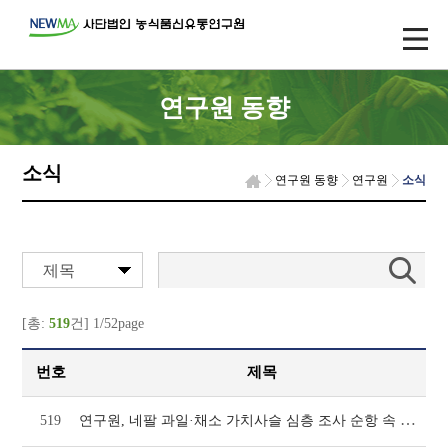
연구원 동향
소식
연구원 동향
연구원
소식
제목
[총:
519
건] 1/52page
번호
제목
연구원, 네팔 과일·채소 가치사슬 심층 조사 순항 속 핵심 농업지 '카필바스투' 설문 완료
519