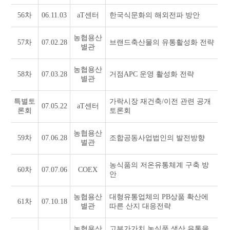
56차
06.11.03
aT센터
한국식문화의 해외전파 방안
농협용산
57차
07.02.28
브랜드축산물의 유통활성화 전략
별관
농협용산
58차
07.03.28
거점APC 운영 활성화 전략
별관
특별토
가락시장 재건축/이전 관련 공개
07.05.22
aT센터
론회
토론회
농협용산
59차
07.06.28
조합공동사업법인의 발전방향
별관
농식품의 저온유통체계 구축 방
60차
07.07.06
COEX
안
농협용산
대형유통업체의 PB상품 확산에
61차
07.10.18
별관
따른 산지 대응전략
농협용산
고부가가치 농식품 생산 유통을