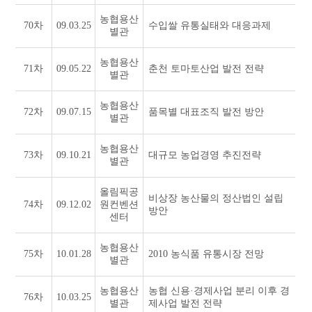
농협용산
70차
09.03.25
수입쌀 유통실태와 대응과제
별관
농협용산
71차
09.05.22
춘천 토마토산업 발전 전략
별관
농협용산
72차
09.07.15
품목별 대표조직 발전 방안
별관
농협용산
73차
09.10.21
대규모 농업경영 추진전략
별관
올림픽공
비상장 농산물의 정산법인 설립
74차
09.12.02
원컨벤션
방안
센터
농협용산
75차
10.01.28
2010 농식품 유통시장 전망
별관
농협용산
농협 신용·경제사업 분리 이후 경
76차
10.03.25
별관
제사업 발전 전략