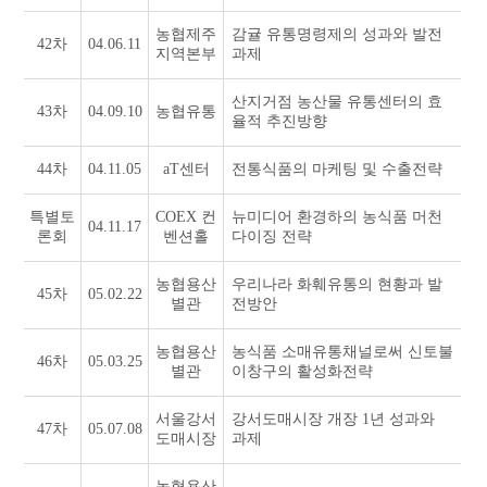
농협제주
감귤 유통명령제의 성과와 발전
42차
04.06.11
지역본부
과제
산지거점 농산물 유통센터의 효
43차
04.09.10
농협유통
율적 추진방향
44차
04.11.05
aT센터
전통식품의 마케팅 및 수출전략
특별토
COEX 컨
뉴미디어 환경하의 농식품 머천
04.11.17
론회
벤션홀
다이징 전략
농협용산
우리나라 화훼유통의 현황과 발
45차
05.02.22
별관
전방안
농협용산
농식품 소매유통채널로써 신토불
46차
05.03.25
별관
이창구의 활성화전략
서울강서
강서도매시장 개장 1년 성과와
47차
05.07.08
도매시장
과제
농협용산