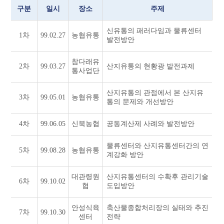
구분
일시
장소
주제
신유통의 패러다임과 물류센터
1차
99.02.27
농협유통
발전방안
참다래유
2차
99.03.27
산지유통의 현황광 발전과제
통사업단
산지유통의 관점에서 본 산지유
3차
99.05.01
농협유통
통의 문제와 개선방안
4차
99.06.05
신북농협
공동계산제 사례와 발전방안
물류센터와 산지유통센터간의 연
5차
99.08.28
농협유통
계강화 방안
대관령원
산지유통센터의 수확후 관리기술
6차
99.10.02
협
도입방안
안성식육
축산물종합처리장의 실태와 추진
7차
99.10.30
센터
전략