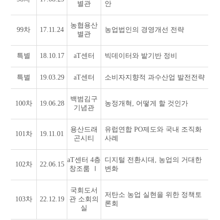
별관
안
농협용산
99차
17.11.24
농업법인의 경영개선 전략
별관
특별
18.10.17
aT센터
빅데이터와 밭기반 정비
특별
19.03.29
aT센터
소비자지향적 과수산업 발전전략
백범김구
100차
19.06.28
농정개혁, 어떻게 할 것인가
기념관
용산드래
유럽연합 PO제도와 국내 조직화
101차
19.11.01
곤시티
사례
aT센터 4층
디지털 전환시대, 농업의 거대한
102차
22.06.15
창조룸 Ⅰ
변화
국회도서
저탄소 농업 실현을 위한 정책토
103차
22.12.19
관 소회의
론회
실