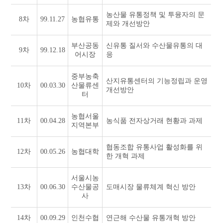
농산물 유통정책 및 투융자의 문
8차
99.11.27
농협유통
제와 개선방안
부산공동
신유통 질서와 수산물유통의 대
9차
99.12.18
어시장
응
중부농축
산지유통센터의 기능정립과 운영
10차
00.03.30
산물류센
개선방안
터
농협서울
11차
00.04.28
농식품 전자상거래 현황과 과제
지역본부
협동조합 유통사업 활성화를 위
12차
00.05.26
농협대학
한 개혁 과제
서울시농
13차
00.06.30
수산물공
도매시장 물류체계 혁신 방안
사
14차
00.09.29
인천수협
연근해 수산물 유통개혁 방안