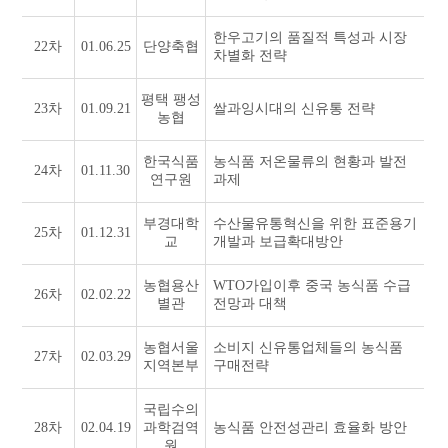
한우고기의 품질적 특성과 시장
22차
01.06.25
단양축협
차별화 전략
평택 팽성
23차
01.09.21
쌀과잉시대의 신유통 전략
농협
한국식품
농식품 저온물류의 현황과 발전
24차
01.11.30
연구원
과제
부경대학
수산물유통혁신을 위한 표준용기
25차
01.12.31
교
개발과 보급확대방안
농협용산
WTO가입이후 중국 농식품 수급
26차
02.02.22
별관
전망과 대책
농협서울
소비지 신유통업체들의 농식품
27차
02.03.29
지역본부
구매전략
국립수의
28차
02.04.19
과학검역
농식품 안전성관리 효율화 방안
원