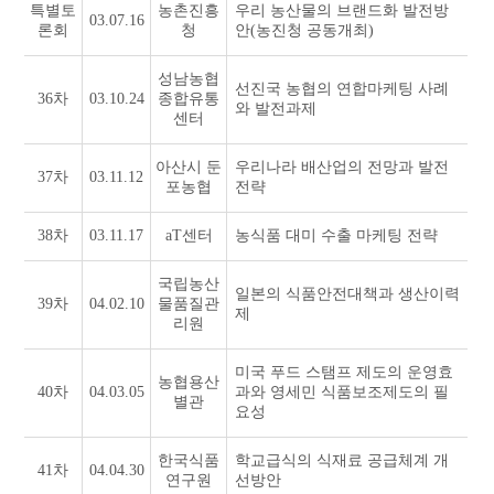
특별토
농촌진흥
우리 농산물의 브랜드화 발전방
03.07.16
론회
청
안(농진청 공동개최)
성남농협
선진국 농협의 연합마케팅 사례
36차
03.10.24
종합유통
와 발전과제
센터
아산시 둔
우리나라 배산업의 전망과 발전
37차
03.11.12
포농협
전략
38차
03.11.17
aT센터
농식품 대미 수출 마케팅 전략
국립농산
일본의 식품안전대책과 생산이력
39차
04.02.10
물품질관
제
리원
미국 푸드 스탬프 제도의 운영효
농협용산
40차
04.03.05
과와 영세민 식품보조제도의 필
별관
요성
한국식품
학교급식의 식재료 공급체계 개
41차
04.04.30
연구원
선방안