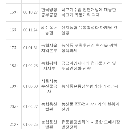
한국냉장
쇠고기수입 전면개방에 대응한
15차
00.10.27
중부공장
쇠고기 유통개혁 과제
상주 외서
산지농협 유통활성화 마케팅 컨
16차
00.11.24
농협
설팅
농협서울
농식품 수확후관리 혁신을 위한
17차
01.01.31
지역본부
정책과제
농협평택
공급과잉시대의 청과물가격 및
18차
01.02.23
지시부
수급안정화 전략
서울시농
19차
01.03.30
수산물공
농식품유통정책평가와 개선과제
사
농협용산
농산물 B2B전자상거래의 현황과
20차
01.04.27
별관
전망
농협용산
유통환경변화에 대응한 도매시장
21차
01.05.25
별관
발전전략