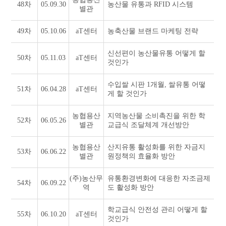
48차
05.09.30
농산물 유통과 RFID 시스템
별관
49차
05.10.06
aT센터
농축산물 브랜드 마케팅 전략
신선편이 농산물유통 어떻게 할
50차
05.11.03
aT센터
것인가
수입쌀 시판 1개월, 쌀유통 어떻
51차
06.04.28
aT센터
게 할 것인가
농협용산
지역농산물 소비촉진을 위한 학
52차
06.05.26
별관
교급식 조달체계 개선방안
농협용산
산지유통 활성화를 위한 자금지
53차
06.06.22
별관
원정책의 효율화 방안
(주)농산무
유통환경변화에 대응한 자조금제
54차
06.09.22
역
도 활성화 방안
학교급식 안전성 관리 어떻게 할
55차
06.10.20
aT센터
것인가