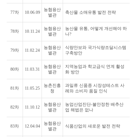
농협용산
77차
10.06.09
축산물 소매유통 발전 전략
별관
농협용산
농산물 유통, 어떻게 개선해야 하
78차
10.11.24
별관
나?
농협용산
식량안보와 국가식량조달시스템
79차
11.02.24
별관
구축방안
농협용산
지역농업과 학교급식 연계 활성
80차
11.03.31
별관
화 방안
농촌진흥
과일류 신품종 시장성테스트 사
81차
11.05.25
청
례와 소비자 품질 인식
농협용산
농업산업진단-불안정한 배추산
82차
11.10.12
별관
업 해법은 없나
농협용산
83차
12.04.04
식품산업의 새로운 발전 전략
별관