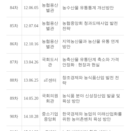
농협용산
84차
12.06.05
농수산물 유통통계 개선방안
별관
농협용산
농협중앙회 청과도매사업 발전
85차
12.07.04
별관
전략
농협용산
지역농산물과 농산물 유통 연계
86차
12.10.16
별관
방안
국회도서
농축산물 유통단계 축소와 가격
87차
13.04.26
관
안정화 : 현장과 현실
창조경제와 농식품산업 발전 전
88차
13.06.25
aT센터
략
국회의원
농식품 분야 신성장산업 발굴 및
89차
14.05.20
회관
육성 방안
중소기업
한국경제와 농업의 미래산업화를
90차
14.10.28
중앙회
위한 농어촌벤처 육성 방안