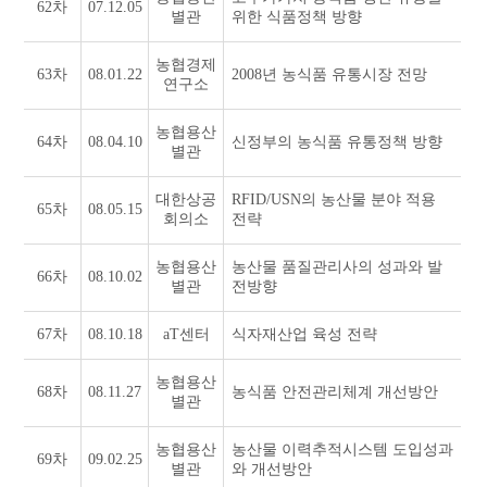
62차
07.12.05
별관
위한 식품정책 방향
농협경제
63차
08.01.22
2008년 농식품 유통시장 전망
연구소
농협용산
64차
08.04.10
신정부의 농식품 유통정책 방향
별관
대한상공
RFID/USN의 농산물 분야 적용
65차
08.05.15
회의소
전략
농협용산
농산물 품질관리사의 성과와 발
66차
08.10.02
별관
전방향
67차
08.10.18
aT센터
식자재산업 육성 전략
농협용산
68차
08.11.27
농식품 안전관리체계 개선방안
별관
농협용산
농산물 이력추적시스템 도입성과
69차
09.02.25
별관
와 개선방안