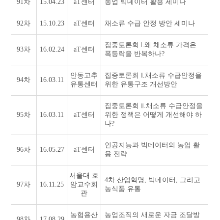
91차
15.04.23
aT센터
농업 빅데이터 활용 세미나
92차
15.10.23
aT센터
채소류 수급 안정 방안 세미나
집중토론회 ǀ.왜 채소류 가격은
93차
16.02.24
aT센터
폭등락을 반복하나?
안동고추
집중토론회 ǁ.채소류 수급안정을
94차
16.03.11
유통센터
위한 유통구조 개선방안
집중토론회 ⦀.채소류 수급안정을
95차
16.03.11
aT센터
위한 정책은 어떻게 개선해야 하
나?
인공지능과 빅데이터의 농업 활
96차
16.05.27
aT센터
용 전략
서울대 호
4차 산업혁명, 빅데이터, 그리고
97차
16.11.25
암교수회
농식품 유통
관
농협용산
농업조직의 새로운 자금 조달방
98차
17.08.29