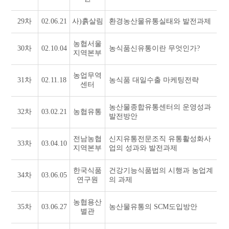
29차
02.06.21
사)흙살림
환경농산물유통실태와 발전과제
농협서울
30차
02.10.04
농식품신유통이란 무엇인가?
지역본부
농업무역
31차
02.11.18
농식품 대일수출 마케팅전략
센터
농산물종합유통센터의 운영성과
32차
03.02.21
농협유통
발전방안
전남농협
신지유통전문조직 유통활성화사
33차
03.04.10
지역본부
업의 성과와 발전과제
한국식품
건강기능식품법의 시행과 농업계
34차
03.06.05
연구원
의 과제
농협용산
35차
03.06.27
농산물유통의 SCM도입방안
별관