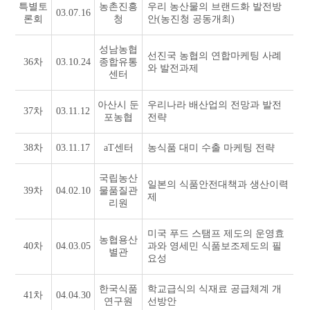
특별토
농촌진흥
우리 농산물의 브랜드화 발전방
03.07.16
론회
청
안(농진청 공동개최)
성남농협
선진국 농협의 연합마케팅 사례
36차
03.10.24
종합유통
와 발전과제
센터
아산시 둔
우리나라 배산업의 전망과 발전
37차
03.11.12
포농협
전략
38차
03.11.17
aT센터
농식품 대미 수출 마케팅 전략
국립농산
일본의 식품안전대책과 생산이력
39차
04.02.10
물품질관
제
리원
미국 푸드 스탬프 제도의 운영효
농협용산
40차
04.03.05
과와 영세민 식품보조제도의 필
별관
요성
한국식품
학교급식의 식재료 공급체계 개
41차
04.04.30
연구원
선방안