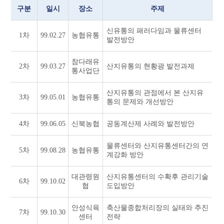
구분
일시
장소
주제
신유통의 패러다임과 물류센터
1차
99.02.27
농협유통
발전방안
참다래유
2차
99.03.27
산지유통의 현황광 발전과제
통사업단
산지유통의 관점에서 본 산지유
3차
99.05.01
농협유통
통의 문제와 개선방안
4차
99.06.05
신북농협
공동계산제 사례와 발전방안
물류센터와 산지유통센터간의 연
5차
99.08.28
농협유통
계강화 방안
대관령원
산지유통센터의 수확후 관리기술
6차
99.10.02
협
도입방안
안성식육
축산물종합처리장의 실태와 추진
7차
99.10.30
센터
전략