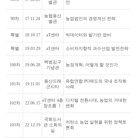
별관
안
농협용산
99차
17.11.24
농업법인의 경영개선 전략
별관
특별
18.10.17
aT센터
빅데이터와 밭기반 정비
특별
19.03.29
aT센터
소비자지향적 과수산업 발전전략
백범김구
100차
19.06.28
농정개혁, 어떻게 할 것인가
기념관
용산드래
유럽연합 PO제도와 국내 조직화
101차
19.11.01
곤시티
사례
aT센터 4층
디지털 전환시대, 농업의 거대한
102차
22.06.15
창조룸 Ⅰ
변화
국회도서
저탄소 농업 실현을 위한 정책토
103차
22.12.19
관 소회의
론회
실