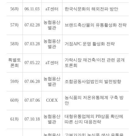
56차
06.11.03
aT센터
한국식문화의 해외전파 방안
농협용산
57차
07.02.28
브랜드축산물의 유통활성화 전략
별관
농협용산
58차
07.03.28
거점APC 운영 활성화 전략
별관
특별토
가락시장 재건축/이전 관련 공개
07.05.22
aT센터
론회
토론회
농협용산
59차
07.06.28
조합공동사업법인의 발전방향
별관
농식품의 저온유통체계 구축 방
60차
07.07.06
COEX
안
농협용산
대형유통업체의 PB상품 확산에
61차
07.10.18
별관
따른 산지 대응전략
농협용산
고부가가치 농식품 생산 유통을