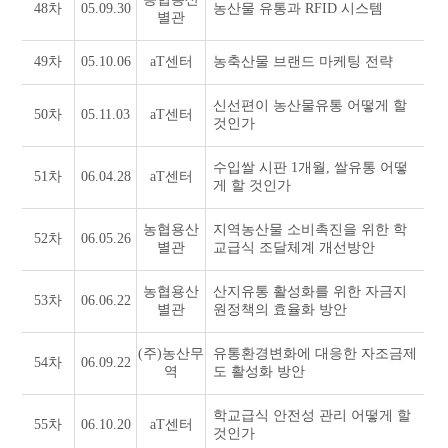
48차
05.09.30
농산물 유통과 RFID 시스템
별관
49차
05.10.06
aT센터
농축산물 브랜드 마케팅 전략
신선편이 농산물유통 어떻게 할
50차
05.11.03
aT센터
것인가
수입쌀 시판 1개월, 쌀유통 어떻
51차
06.04.28
aT센터
게 할 것인가
농협용산
지역농산물 소비촉진을 위한 학
52차
06.05.26
별관
교급식 조달체계 개선방안
농협용산
산지유통 활성화를 위한 자금지
53차
06.06.22
별관
원정책의 효율화 방안
(주)농산무
유통환경변화에 대응한 자조금제
54차
06.09.22
역
도 활성화 방안
학교급식 안전성 관리 어떻게 할
55차
06.10.20
aT센터
것인가