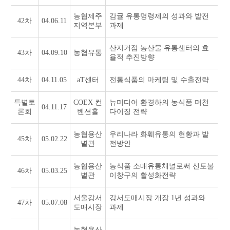
농협제주
감귤 유통명령제의 성과와 발전
42차
04.06.11
지역본부
과제
산지거점 농산물 유통센터의 효
43차
04.09.10
농협유통
율적 추진방향
44차
04.11.05
aT센터
전통식품의 마케팅 및 수출전략
특별토
COEX 컨
뉴미디어 환경하의 농식품 머천
04.11.17
론회
벤션홀
다이징 전략
농협용산
우리나라 화훼유통의 현황과 발
45차
05.02.22
별관
전방안
농협용산
농식품 소매유통채널로써 신토불
46차
05.03.25
별관
이창구의 활성화전략
서울강서
강서도매시장 개장 1년 성과와
47차
05.07.08
도매시장
과제
농협용산