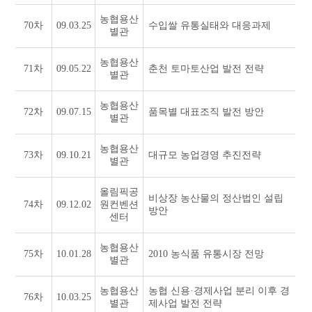
농협용산
70차
09.03.25
수입쌀 유통실태와 대응과제
별관
농협용산
71차
09.05.22
춘천 토마토산업 발전 전략
별관
농협용산
72차
09.07.15
품목별 대표조직 발전 방안
별관
농협용산
73차
09.10.21
대규모 농업경영 추진전략
별관
올림픽공
비상장 농산물의 정산법인 설립
74차
09.12.02
원컨벤션
방안
센터
농협용산
75차
10.01.28
2010 농식품 유통시장 전망
별관
농협용산
농협 신용·경제사업 분리 이후 경
76차
10.03.25
별관
제사업 발전 전략