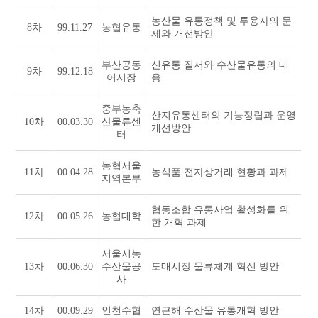
농산물 유통정책 및 투융자의 문
8차
99.11.27
농협유통
제와 개선방안
부산공동
신유통 질서와 수산물유통의 대
9차
99.12.18
어시장
응
중부농축
산지유통센터의 기능정립과 운영
10차
00.03.30
산물류센
개선방안
터
농협서울
11차
00.04.28
농식품 전자상거래 현황과 과제
지역본부
협동조합 유통사업 활성화를 위
12차
00.05.26
농협대학
한 개혁 과제
서울시농
13차
00.06.30
수산물공
도매시장 물류체계 혁신 방안
사
14차
00.09.29
인천수협
연근해 수산물 유통개혁 방안