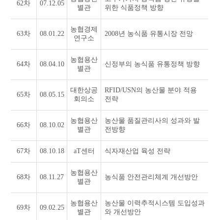
62차
07.12.05
별관
위한 식품정책 방향
농협경제
63차
08.01.22
2008년 농식품 유통시장 전망
연구소
농협용산
64차
08.04.10
신정부의 농식품 유통정책 방향
별관
대한상공
RFID/USN의 농산물 분야 적용
65차
08.05.15
회의소
전략
농협용산
농산물 품질관리사의 성과와 발
66차
08.10.02
별관
전방향
67차
08.10.18
aT센터
식자재산업 육성 전략
농협용산
68차
08.11.27
농식품 안전관리체계 개선방안
별관
농협용산
농산물 이력추적시스템 도입성과
69차
09.02.25
별관
와 개선방안