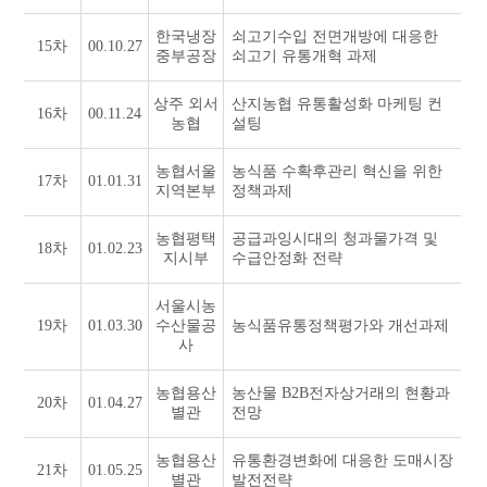
한국냉장
쇠고기수입 전면개방에 대응한
15차
00.10.27
중부공장
쇠고기 유통개혁 과제
상주 외서
산지농협 유통활성화 마케팅 컨
16차
00.11.24
농협
설팅
농협서울
농식품 수확후관리 혁신을 위한
17차
01.01.31
지역본부
정책과제
농협평택
공급과잉시대의 청과물가격 및
18차
01.02.23
지시부
수급안정화 전략
서울시농
19차
01.03.30
수산물공
농식품유통정책평가와 개선과제
사
농협용산
농산물 B2B전자상거래의 현황과
20차
01.04.27
별관
전망
농협용산
유통환경변화에 대응한 도매시장
21차
01.05.25
별관
발전전략