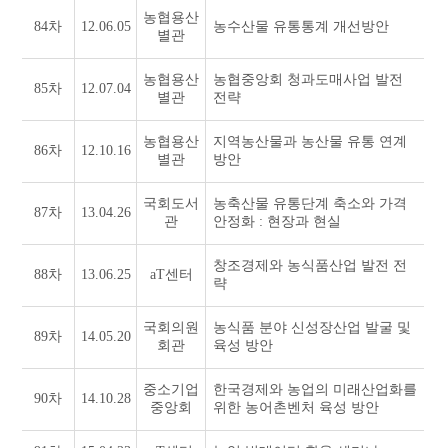
농협용산
84차
12.06.05
농수산물 유통통계 개선방안
별관
농협용산
농협중앙회 청과도매사업 발전
85차
12.07.04
별관
전략
농협용산
지역농산물과 농산물 유통 연계
86차
12.10.16
별관
방안
국회도서
농축산물 유통단계 축소와 가격
87차
13.04.26
관
안정화 : 현장과 현실
창조경제와 농식품산업 발전 전
88차
13.06.25
aT센터
략
국회의원
농식품 분야 신성장산업 발굴 및
89차
14.05.20
회관
육성 방안
중소기업
한국경제와 농업의 미래산업화를
90차
14.10.28
중앙회
위한 농어촌벤처 육성 방안