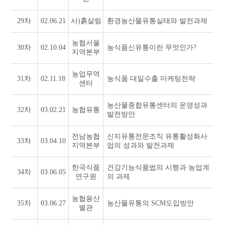
29차
02.06.21
사)흙살림
환경농산물유통실태와 발전과제
농협서울
30차
02.10.04
농식품신유통이란 무엇인가?
지역본부
농업무역
31차
02.11.18
농식품 대일수출 마케팅전략
센터
농산물종합유통센터의 운영성과
32차
03.02.21
농협유통
발전방안
전남농협
신지유통전문조직 유통활성화사
33차
03.04.10
지역본부
업의 성과와 발전과제
한국식품
건강기능식품법의 시행과 농업계
34차
03.06.05
연구원
의 과제
농협용산
35차
03.06.27
농산물유통의 SCM도입방안
별관