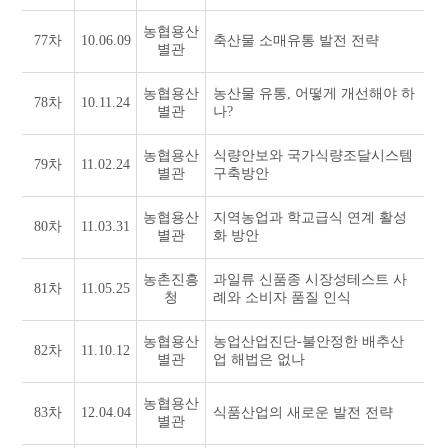
농협용산
77차
10.06.09
축산물 소매유통 발전 전략
별관
농협용산
농산물 유통, 어떻게 개선해야 하
78차
10.11.24
별관
나?
농협용산
식량안보와 국가식량조달시스템
79차
11.02.24
별관
구축방안
농협용산
지역농업과 학교급식 연계 활성
80차
11.03.31
별관
화 방안
농촌진흥
과일류 신품종 시장성테스트 사
81차
11.05.25
청
례와 소비자 품질 인식
농협용산
농업산업진단-불안정한 배추산
82차
11.10.12
별관
업 해법은 없나
농협용산
83차
12.04.04
식품산업의 새로운 발전 전략
별관