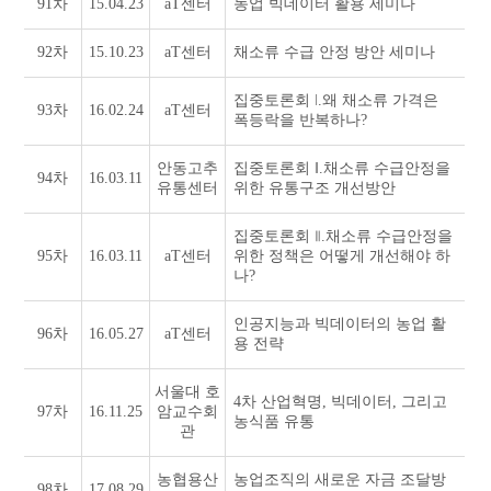
91차
15.04.23
aT센터
농업 빅데이터 활용 세미나
92차
15.10.23
aT센터
채소류 수급 안정 방안 세미나
집중토론회 ǀ.왜 채소류 가격은
93차
16.02.24
aT센터
폭등락을 반복하나?
안동고추
집중토론회 ǁ.채소류 수급안정을
94차
16.03.11
유통센터
위한 유통구조 개선방안
집중토론회 ⦀.채소류 수급안정을
95차
16.03.11
aT센터
위한 정책은 어떻게 개선해야 하
나?
인공지능과 빅데이터의 농업 활
96차
16.05.27
aT센터
용 전략
서울대 호
4차 산업혁명, 빅데이터, 그리고
97차
16.11.25
암교수회
농식품 유통
관
농협용산
농업조직의 새로운 자금 조달방
98차
17.08.29