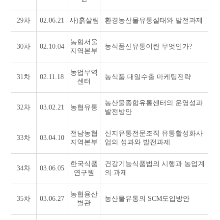
29차
02.06.21
사)흙살림
환경농산물유통실태와 발전과제
농협서울
30차
02.10.04
농식품신유통이란 무엇인가?
지역본부
농업무역
31차
02.11.18
농식품 대일수출 마케팅전략
센터
농산물종합유통센터의 운영성과
32차
03.02.21
농협유통
발전방안
전남농협
신지유통전문조직 유통활성화사
33차
03.04.10
지역본부
업의 성과와 발전과제
한국식품
건강기능식품법의 시행과 농업계
34차
03.06.05
연구원
의 과제
농협용산
35차
03.06.27
농산물유통의 SCM도입방안
별관