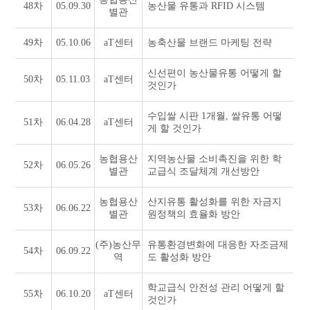
48차
05.09.30
농산물 유통과 RFID 시스템
별관
49차
05.10.06
aT센터
농축산물 브랜드 마케팅 전략
신선편이 농산물유통 어떻게 할
50차
05.11.03
aT센터
것인가
수입쌀 시판 1개월, 쌀유통 어떻
51차
06.04.28
aT센터
게 할 것인가
농협용산
지역농산물 소비촉진을 위한 학
52차
06.05.26
별관
교급식 조달체계 개선방안
농협용산
산지유통 활성화를 위한 자금지
53차
06.06.22
별관
원정책의 효율화 방안
(주)농산무
유통환경변화에 대응한 자조금제
54차
06.09.22
역
도 활성화 방안
학교급식 안전성 관리 어떻게 할
55차
06.10.20
aT센터
것인가