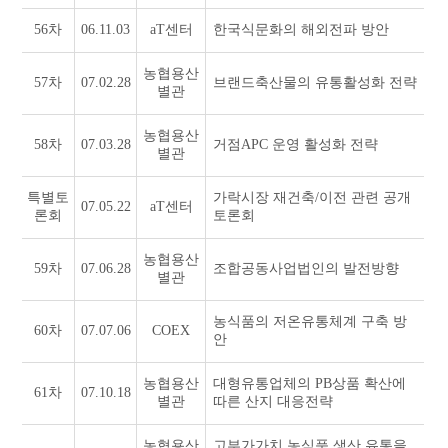
56차
06.11.03
aT센터
한국식문화의 해외전파 방안
농협용산
57차
07.02.28
브랜드축산물의 유통활성화 전략
별관
농협용산
58차
07.03.28
거점APC 운영 활성화 전략
별관
특별토
가락시장 재건축/이전 관련 공개
07.05.22
aT센터
론회
토론회
농협용산
59차
07.06.28
조합공동사업법인의 발전방향
별관
농식품의 저온유통체계 구축 방
60차
07.07.06
COEX
안
농협용산
대형유통업체의 PB상품 확산에
61차
07.10.18
별관
따른 산지 대응전략
농협용산
고부가가치 농식품 생산 유통을