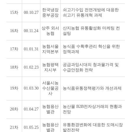
한국냉장
쇠고기수입 전면개방에 대응한
15차
00.10.27
중부공장
쇠고기 유통개혁 과제
상주 외서
산지농협 유통활성화 마케팅 컨
16차
00.11.24
농협
설팅
농협서울
농식품 수확후관리 혁신을 위한
17차
01.01.31
지역본부
정책과제
농협평택
공급과잉시대의 청과물가격 및
18차
01.02.23
지시부
수급안정화 전략
서울시농
19차
01.03.30
수산물공
농식품유통정책평가와 개선과제
사
농협용산
농산물 B2B전자상거래의 현황과
20차
01.04.27
별관
전망
농협용산
유통환경변화에 대응한 도매시장
21차
01.05.25
별관
발전전략