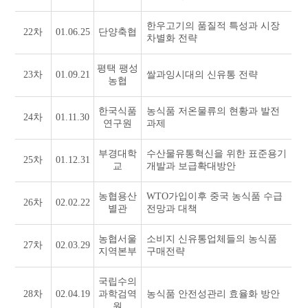
한우고기의 품질적 특성과 시장
22차
01.06.25
단양축협
차별화 전략
평택 팽성
23차
01.09.21
쌀과잉시대의 신유통 전략
농협
한국식품
농식품 저온물류의 현황과 발전
24차
01.11.30
연구원
과제
부경대학
수산물유통혁신을 위한 표준용기
25차
01.12.31
교
개발과 보급확대방안
농협용산
WTO가입이후 중국 농식품 수급
26차
02.02.22
별관
전망과 대책
농협서울
소비지 신유통업체들의 농식품
27차
02.03.29
지역본부
구매전략
국립수의
28차
02.04.19
과학검역
농식품 안전성관리 효율화 방안
원