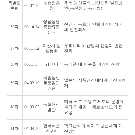
특별토
농촌진흥
우리 농산물의 브랜드화 발전방
03.07.16
론회
청
안(농진청 공동개최)
성남농협
선진국 농협의 연합마케팅 사례
36차
03.10.24
종합유통
와 발전과제
센터
아산시 둔
우리나라 배산업의 전망과 발전
37차
03.11.12
포농협
전략
38차
03.11.17
aT센터
농식품 대미 수출 마케팅 전략
국립농산
일본의 식품안전대책과 생산이력
39차
04.02.10
물품질관
제
리원
미국 푸드 스탬프 제도의 운영효
농협용산
40차
04.03.05
과와 영세민 식품보조제도의 필
별관
요성
한국식품
학교급식의 식재료 공급체계 개
41차
04.04.30
연구원
선방안