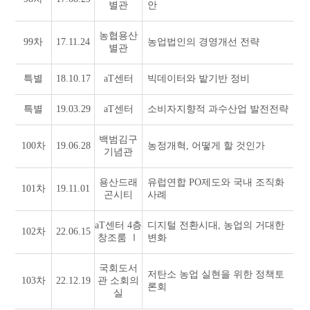
별관
안
농협용산
99차
17.11.24
농업법인의 경영개선 전략
별관
특별
18.10.17
aT센터
빅데이터와 밭기반 정비
특별
19.03.29
aT센터
소비자지향적 과수산업 발전전략
백범김구
100차
19.06.28
농정개혁, 어떻게 할 것인가
기념관
용산드래
유럽연합 PO제도와 국내 조직화
101차
19.11.01
곤시티
사례
aT센터 4층
디지털 전환시대, 농업의 거대한
102차
22.06.15
창조룸 Ⅰ
변화
국회도서
저탄소 농업 실현을 위한 정책토
103차
22.12.19
관 소회의
론회
실