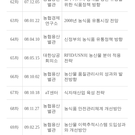
62차
07.12.05
별관
위한 식품정책 방향
농협경제
63차
08.01.22
2008년 농식품 유통시장 전망
연구소
농협용산
64차
08.04.10
신정부의 농식품 유통정책 방향
별관
대한상공
RFID/USN의 농산물 분야 적용
65차
08.05.15
회의소
전략
농협용산
농산물 품질관리사의 성과와 발
66차
08.10.02
별관
전방향
67차
08.10.18
aT센터
식자재산업 육성 전략
농협용산
68차
08.11.27
농식품 안전관리체계 개선방안
별관
농협용산
농산물 이력추적시스템 도입성과
69차
09.02.25
별관
와 개선방안