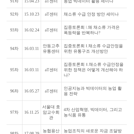
91차
15.04.23
aT센터
농업 빅데이터 활용 세미나
92차
15.10.23
aT센터
채소류 수급 안정 방안 세미나
집중토론회 ǀ.왜 채소류 가격은
93차
16.02.24
aT센터
폭등락을 반복하나?
안동고추
집중토론회 ǁ.채소류 수급안정을
94차
16.03.11
유통센터
위한 유통구조 개선방안
집중토론회 ⦀.채소류 수급안정을
95차
16.03.11
aT센터
위한 정책은 어떻게 개선해야 하
나?
인공지능과 빅데이터의 농업 활
96차
16.05.27
aT센터
용 전략
서울대 호
4차 산업혁명, 빅데이터, 그리고
97차
16.11.25
암교수회
농식품 유통
관
농협용산
농업조직의 새로운 자금 조달방
98차
17.08.29