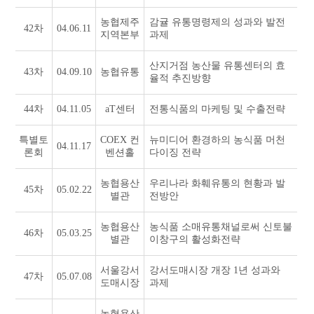
농협제주
감귤 유통명령제의 성과와 발전
42차
04.06.11
지역본부
과제
산지거점 농산물 유통센터의 효
43차
04.09.10
농협유통
율적 추진방향
44차
04.11.05
aT센터
전통식품의 마케팅 및 수출전략
특별토
COEX 컨
뉴미디어 환경하의 농식품 머천
04.11.17
론회
벤션홀
다이징 전략
농협용산
우리나라 화훼유통의 현황과 발
45차
05.02.22
별관
전방안
농협용산
농식품 소매유통채널로써 신토불
46차
05.03.25
별관
이창구의 활성화전략
서울강서
강서도매시장 개장 1년 성과와
47차
05.07.08
도매시장
과제
농협용산