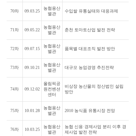
농협용산
70차
09.03.25
수입쌀 유통실태와 대응과제
별관
농협용산
71차
09.05.22
춘천 토마토산업 발전 전략
별관
농협용산
72차
09.07.15
품목별 대표조직 발전 방안
별관
농협용산
73차
09.10.21
대규모 농업경영 추진전략
별관
올림픽공
비상장 농산물의 정산법인 설립
74차
09.12.02
원컨벤션
방안
센터
농협용산
75차
10.01.28
2010 농식품 유통시장 전망
별관
농협용산
농협 신용·경제사업 분리 이후 경
76차
10.03.25
별관
제사업 발전 전략