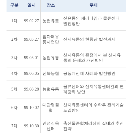
구분
일시
장소
주제
신유통의 패러다임과 물류센터
1차
99.02.27
농협유통
발전방안
참다래유
2차
99.03.27
산지유통의 현황광 발전과제
통사업단
산지유통의 관점에서 본 산지유
3차
99.05.01
농협유통
통의 문제와 개선방안
4차
99.06.05
신북농협
공동계산제 사례와 발전방안
물류센터와 산지유통센터간의 연
5차
99.08.28
농협유통
계강화 방안
대관령원
산지유통센터의 수확후 관리기술
6차
99.10.02
협
도입방안
안성식육
축산물종합처리장의 실태와 추진
7차
99.10.30
센터
전략