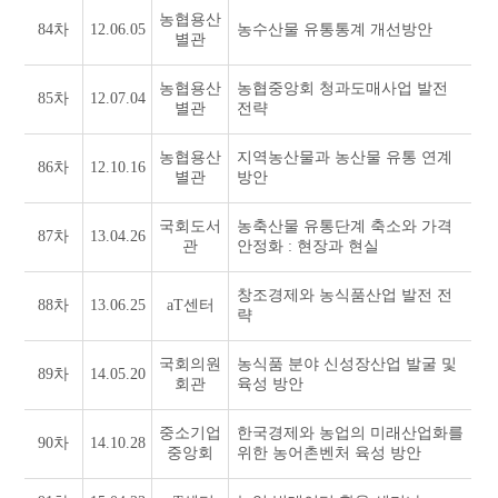
농협용산
84차
12.06.05
농수산물 유통통계 개선방안
별관
농협용산
농협중앙회 청과도매사업 발전
85차
12.07.04
별관
전략
농협용산
지역농산물과 농산물 유통 연계
86차
12.10.16
별관
방안
국회도서
농축산물 유통단계 축소와 가격
87차
13.04.26
관
안정화 : 현장과 현실
창조경제와 농식품산업 발전 전
88차
13.06.25
aT센터
략
국회의원
농식품 분야 신성장산업 발굴 및
89차
14.05.20
회관
육성 방안
중소기업
한국경제와 농업의 미래산업화를
90차
14.10.28
중앙회
위한 농어촌벤처 육성 방안