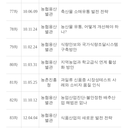
농협용산
77차
10.06.09
축산물 소매유통 발전 전략
별관
농협용산
농산물 유통, 어떻게 개선해야 하
78차
10.11.24
별관
나?
농협용산
식량안보와 국가식량조달시스템
79차
11.02.24
별관
구축방안
농협용산
지역농업과 학교급식 연계 활성
80차
11.03.31
별관
화 방안
농촌진흥
과일류 신품종 시장성테스트 사
81차
11.05.25
청
례와 소비자 품질 인식
농협용산
농업산업진단-불안정한 배추산
82차
11.10.12
별관
업 해법은 없나
농협용산
83차
12.04.04
식품산업의 새로운 발전 전략
별관