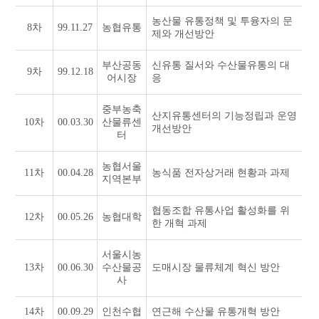
농산물 유통정책 및 투융자의 문
8차
99.11.27
농협유통
제와 개선방안
부산공동
신유통 질서와 수산물유통의 대
9차
99.12.18
어시장
응
중부농축
산지유통센터의 기능정립과 운영
10차
00.03.30
산물류센
개선방안
터
농협서울
11차
00.04.28
농식품 전자상거래 현황과 과제
지역본부
협동조합 유통사업 활성화를 위
12차
00.05.26
농협대학
한 개혁 과제
서울시농
13차
00.06.30
수산물공
도매시장 물류체계 혁신 방안
사
14차
00.09.29
인천수협
연근해 수산물 유통개혁 방안